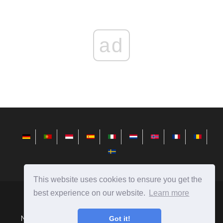
ad
This website uses cookies to ensure you get the
best experience on our website.
Learn more
fr.redditview.com
Ⓒ
2026
Nouvelles du monde de la technologie, critiques sur les
Got it!