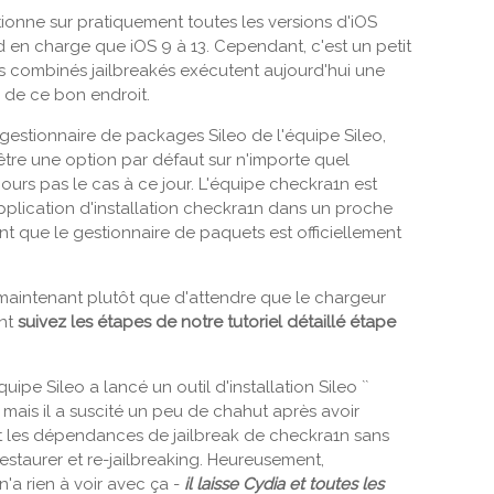
tionne sur pratiquement toutes les versions d'iOS
en charge que iOS 9 à 13. Cependant, c'est un petit
es combinés jailbreakés exécutent aujourd'hui une
u de ce bon endroit.
estionnaire de packages Sileo de l'équipe Sileo,
être une option par défaut sur n'importe quel
jours pas le cas à ce jour. L'équipe checkra1n est
pplication d'installation checkra1n dans un proche
nt que le gestionnaire de paquets est officiellement
maintenant plutôt que d'attendre que le chargeur
ent
suivez les étapes de notre tutoriel détaillé étape
uipe Sileo a lancé un outil d'installation Sileo ``
n, mais il a suscité un peu de chahut après avoir
 et les dépendances de jailbreak de checkra1n sans
restaurer et re-jailbreaking. Heureusement,
n'a rien à voir avec ça -
il laisse Cydia et toutes les