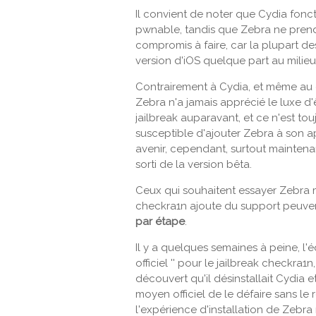
Il convient de noter que Cydia fonc
pwnable, tandis que Zebra ne prend 
compromis à faire, car la plupart d
version d'iOS quelque part au milie
Contrairement à Cydia, et même au g
Zebra n'a jamais apprécié le luxe d'
jailbreak auparavant, et ce n'est tou
susceptible d'ajouter Zebra à son a
avenir, cependant, surtout maintena
sorti de la version bêta.
Ceux qui souhaitent essayer Zebra 
checkra1n ajoute du support peuv
par étape
.
Il y a quelques semaines à peine, l'éq
officiel '' pour le jailbreak checkra1
découvert qu'il désinstallait Cydia
moyen officiel de le défaire sans le 
l'expérience d'installation de Zebra 