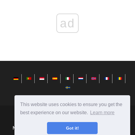
ad
This website uses cookies to ensure you get the
best experience on our website.
Learn more
fr.redditview.com
Ⓒ
2026
Nouvelles du monde de la technologie, critiques sur les
Got it!
ordinateurs, les smartphones et bien plus encore!