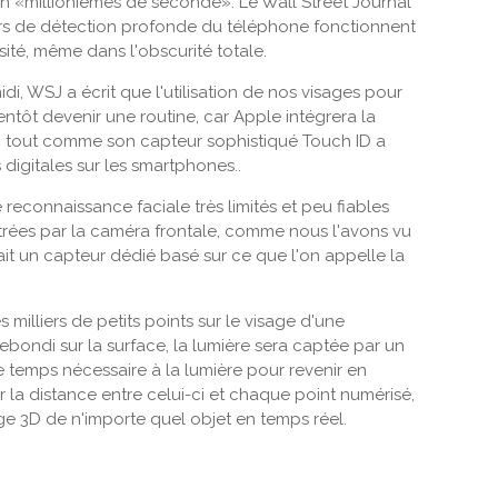
 en «millionièmes de seconde». Le Wall Street Journal
rs de détection profonde du téléphone fonctionnent
sité, même dans l'obscurité totale.
di, WSJ a écrit que l'utilisation de nos visages pour
entôt devenir une routine, car Apple intégrera la
, tout comme son capteur sophistiqué Touch ID a
 digitales sur les smartphones..
 reconnaissance faciale très limités et peu fiables
trées par la caméra frontale, comme nous l'avons vu
rait un capteur dédié basé sur ce que l'on appelle la
milliers de petits points sur le visage d'une
ebondi sur la surface, la lumière sera captée par un
e temps nécessaire à la lumière pour revenir en
r la distance entre celui-ci et chaque point numérisé,
ge 3D de n'importe quel objet en temps réel.