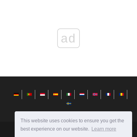
ad
This website uses cookies to ensure you get the
best experience on our website.
Learn more
fr.redditview.com
Ⓒ
2026