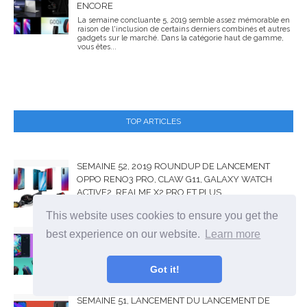
ENCORE
La semaine concluante 5, 2019 semble assez mémorable en
raison de l'inclusion de certains derniers combinés et autres
gadgets sur le marché. Dans la catégorie haut de gamme,
vous êtes...
TOP ARTICLES
SEMAINE 52, 2019 ROUNDUP DE LANCEMENT
OPPO RENO3 PRO, CLAW G11, GALAXY WATCH
ACTIVE2, REALME X2 PRO ET PLUS
GADGETS
This website uses cookies to ensure you get the
best experience on our website.
Learn more
SEMAINE 51, 2019 ROUNDUP DE LANCEMENT LG
G8X THINQ, HUAWEI P SMART PRO, NOKIA 2.3,
REALME X2 ET PLUS
Got it!
GADGETS
SEMAINE 51, LANCEMENT DU LANCEMENT DE