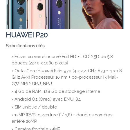
HUAWEI P20
Spécifications clés
Écran en verre incurvé Full HD + LCD 2,5D de 5,8
pouces (2240 ​​x 1080 pixels)
Octa-Core Huawei Kirin 970 (4 x 2,4 GHz A73 + 4 x 1,8
GHz A53) Processeur 10 nm + co-processeur i7, Mali-
G72 MP12 GPU, NPU
4 Go de RAM, 128 Go de stockage interne
Android 8.1 (Oreo) avec EMUI 8.1
SIM unique / double
12MP (RVB, ouverture f / 1,8) + doubles caméras
arrière 20MP
Caméra frontale 24MP