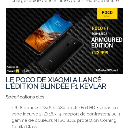
charge rapide de 10 minutes pour 1 heure de lecture
LE POCO DE XIAOMI A LANCÉ
L'ÉDITION BLINDÉE F1 KEVLAR
Spécifications clés
6,18 pouces (2246 × 1080 pixels) Full HD + écran en
verre incurvé 2,5D 18,7: 9, rapport de contraste 1500: 1,
gamme de couleurs NTSC 84%, protection Corning
Gorilla Glass