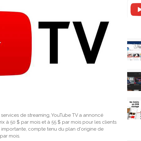
s services de streaming, YouTube TV a annoncé
ix à 50 $ par mois et à 55 $ par mois pour les clients
e importante, compte tenu du plan d'origine de
par mois.