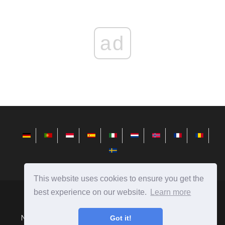
ad
This website uses cookies to ensure you get the
best experience on our website.
Learn more
fr.redditview.com
Ⓒ
2026
Nouvelles du monde de la technologie, critiques sur les
Got it!