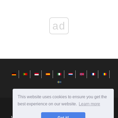
ad
This website uses cookies to ensure you get the
best experience on our website.
Learn more
fr.redditview.com
Ⓒ
2026
Got it!
Nouvelles du monde de la technologie, critiques sur les