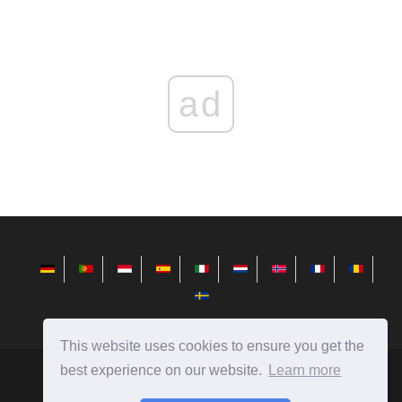
ad
This website uses cookies to ensure you get the
best experience on our website.
Learn more
fr.redditview.com
Ⓒ
2026